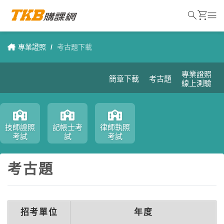
search
shopping_cart
menu
專業證照
/
考古題下載
專業證照
簡章下載
考古題
線上測驗
技師證照
記帳士考
律師執照
考試
試
考試
考古題
招考單位
年度