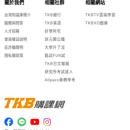
關於我們
相關社群
相關網站
台灣知識庫簡介
TKB銀行
TKBTV雲端學習
服務與問答
TKB美語
TKBXO題庫
人才招募
好學阿宅
會員權益說明
狀元閣公職
反詐騙聲明
大學升了沒
隱私權政策
甄試FUN試
TKB日文報報
研究所考試達人
Allpass桑轉學考