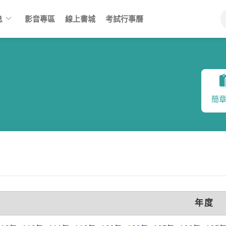
keyboard_arrow_down
息
影音專區
線上書城
考試行事曆
簡
年度