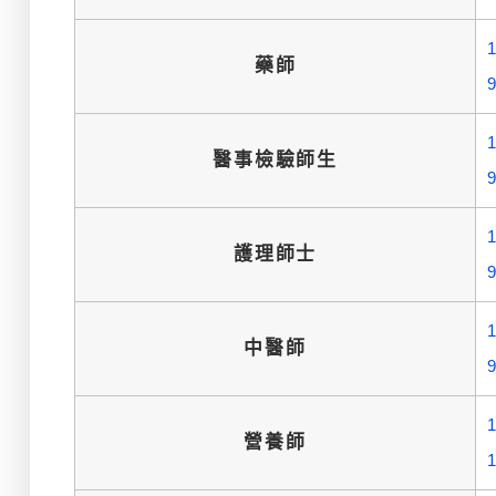
藥師
醫事檢驗師生
護理師士
中醫師
營養師