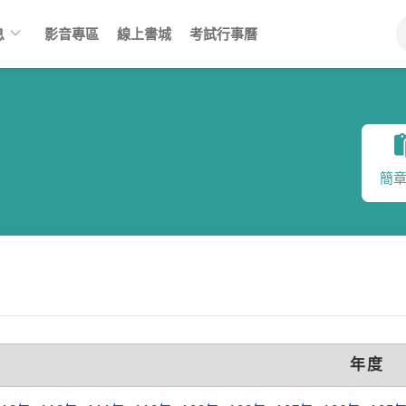
keyboard_arrow_down
息
影音專區
線上書城
考試行事曆
簡
年度