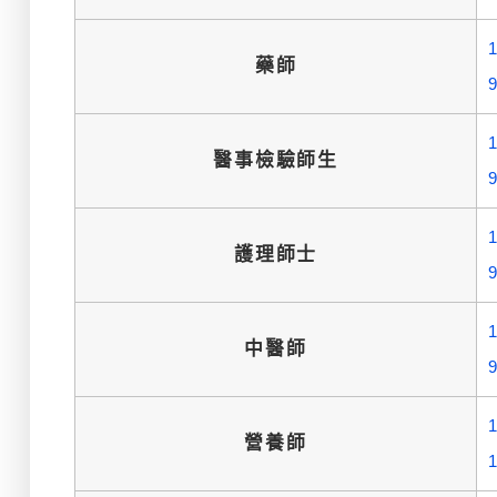
藥師
醫事檢驗師生
護理師士
中醫師
營養師