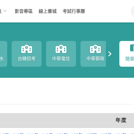
keyboard_arrow_down
息
影音專區
線上書城
考試行事曆
水
台糖招考
中華電信
中華郵政
中鋼
簡
年度