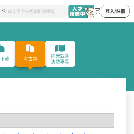
shopping_cart
search
登入/註冊
國營就業
集團
台鐵從業人員
台灣菸酒
台北自來水
港務
章下載
考古題
測驗專區