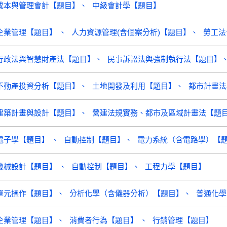
成本與管理會計【題目】
中級會計學【題目】
企業管理【題目】
人力資源管理(含個案分析)【題目】
勞工法
行政法與智慧財產法【題目】
民事訴訟法與強制執行法【題目】
不動產投資分析【題目】
土地開發及利用【題目】
都市計畫法
建築計畫與設計【題目】
營建法規實務、都市及區域計畫法【題
電子學【題目】
自動控制【題目】
電力系統（含電路學）【
機械設計【題目】
自動控制【題目】
工程力學【題目】
單元操作【題目】
分析化學（含儀器分析）【題目】
普通化學
企業管理【題目】
消費者行為【題目】
行銷管理【題目】