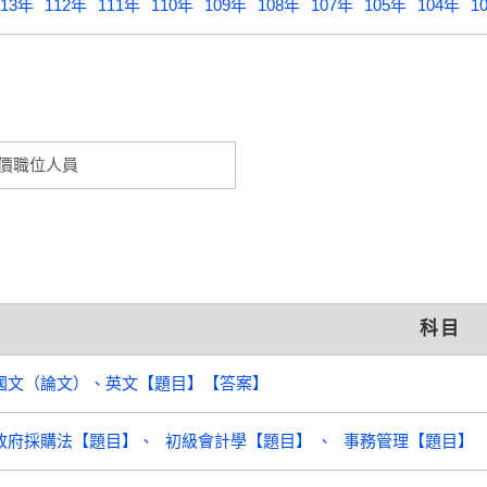
113年
112年
111年
110年
109年
108年
107年
105年
104年
1
價職位人員
科目
國文（論文）、英文【題目】【答案】
政府採購法【題目】
初級會計學【題目】
事務管理【題目】