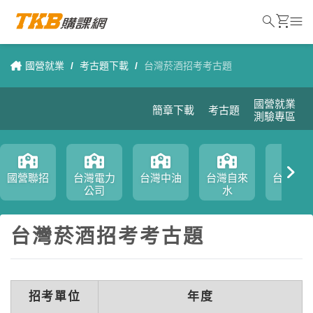
search
shopping_cart
menu
國營就業
/
考古題下載
/
台灣菸酒招考考古題
國營就業
簡章下載
考古題
測驗專區
國營聯招
台灣電力
台灣中油
台灣自來
台糖招
公司
水
台灣菸酒招考考古題
招考單位
年度