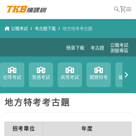
search
shopping_cart
menu
公職考試
/
考古題下載
/
地方特考考古題
公職考試
簡章下載
考古題
測驗專區
初等考試
普通考試
高等考試
關務特考
鐵路特
地方特考考古題
招考單位
年度