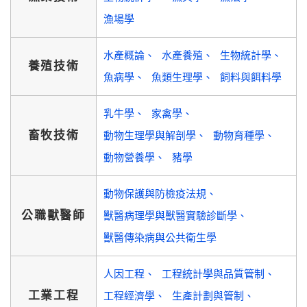
漁場學
水產概論
水產養殖
生物統計學
養殖技術
魚病學
魚類生理學
飼料與餌料學
乳牛學
家禽學
畜牧技術
動物生理學與解剖學
動物育種學
動物營養學
豬學
動物保護與防檢疫法規
公職獸醫師
獸醫病理學與獸醫實驗診斷學
獸醫傳染病與公共衛生學
人因工程
工程統計學與品質管制
工業工程
工程經濟學
生產計劃與管制