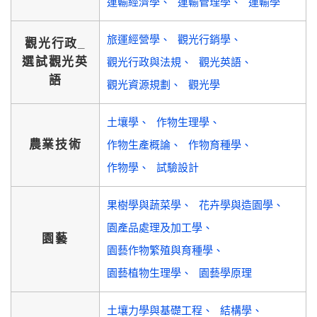
運輸經濟學
運輸管理學
運輸學
旅運經營學
觀光行銷學
觀光行政_
選試觀光英
觀光行政與法規
觀光英語
語
觀光資源規劃
觀光學
土壤學
作物生理學
農業技術
作物生產概論
作物育種學
作物學
試驗設計
果樹學與蔬菜學
花卉學與造園學
園產品處理及加工學
園藝
園藝作物繁殖與育種學
園藝植物生理學
園藝學原理
土壤力學與基礎工程
結構學