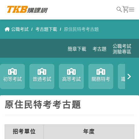
search
shopping_cart
menu
公職考試
/
考古題下載
/
原住民特考考古題
公職考試
簡章下載
考古題
測驗專區
初等考試
普通考試
高等考試
關務特考
鐵路特
原住民特考考古題
招考單位
年度