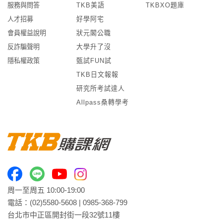
服務與問答
TKB美語
TKBXO題庫
人才招募
好學阿宅
會員權益說明
狀元閣公職
反詐騙聲明
大學升了沒
隱私權政策
甄試FUN試
TKB日文報報
研究所考試達人
Allpass桑轉學考
周一至周五 10:00-19:00
電話：
(02)5580-5608
|
0985-368-799
台北市中正區開封街一段32號11樓