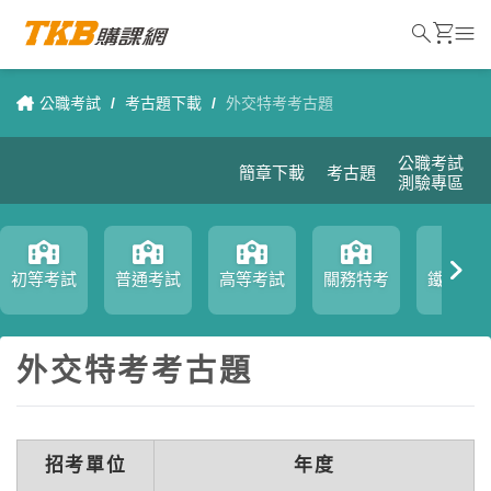
search
shopping_cart
menu
公職考試
/
考古題下載
/
外交特考考古題
公職考試
簡章下載
考古題
測驗專區
初等考試
普通考試
高等考試
關務特考
鐵路特
外交特考考古題
招考單位
年度