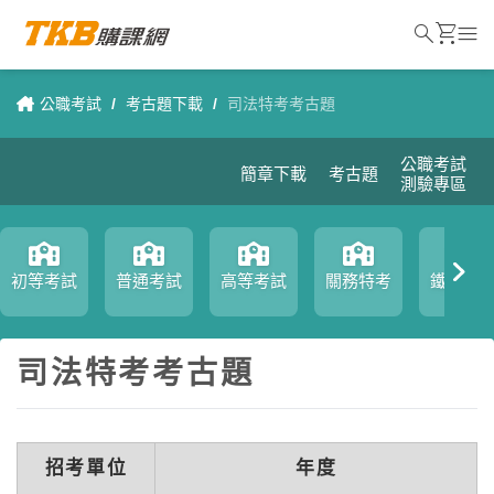
search
shopping_cart
menu
公職考試
/
考古題下載
/
司法特考考古題
公職考試
簡章下載
考古題
測驗專區
初等考試
普通考試
高等考試
關務特考
鐵路特
司法特考考古題
招考單位
年度