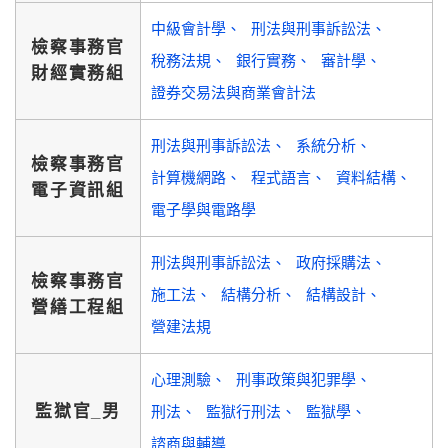
中級會計學
刑法與刑事訴訟法
檢察事務官
稅務法規
銀行實務
審計學
財經實務組
證券交易法與商業會計法
刑法與刑事訴訟法
系統分析
檢察事務官
計算機網路
程式語言
資料結構
電子資訊組
電子學與電路學
刑法與刑事訴訟法
政府採購法
檢察事務官
施工法
結構分析
結構設計
營繕工程組
營建法規
心理測驗
刑事政策與犯罪學
監獄官_男
刑法
監獄行刑法
監獄學
諮商與輔導