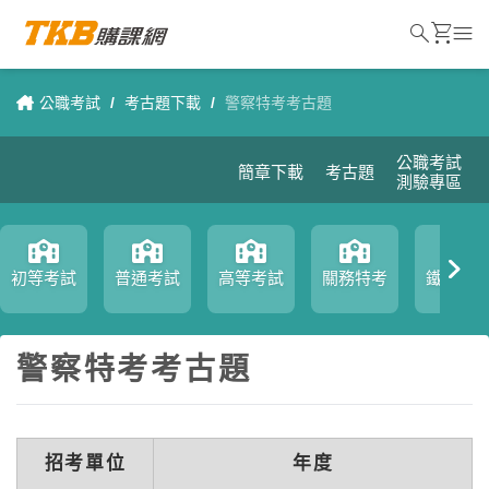
search
shopping_cart
menu
公職考試
/
考古題下載
/
警察特考考古題
公職考試
簡章下載
考古題
測驗專區
初等考試
普通考試
高等考試
關務特考
鐵路特
警察特考考古題
招考單位
年度