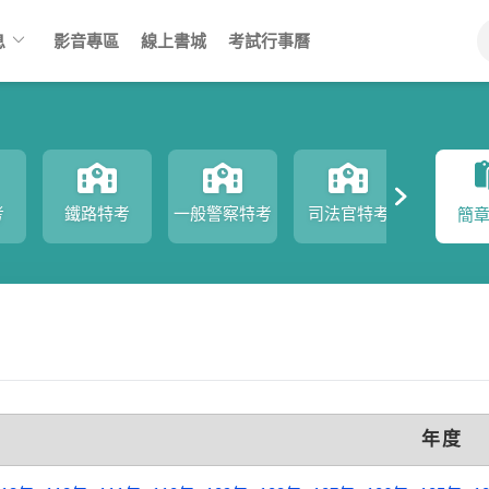
keyboard_arrow_down
息
影音專區
線上書城
考試行事曆
考
鐵路特考
一般警察特考
司法官特考
司法
簡
年度