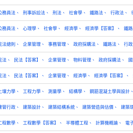
公務員法
刑事訴訟法
刑法
社會學
鐵路法
行政法
公務員法
心理學
社會學
經濟學
經濟學【答案】
鐵路
民法總則
企業管理
事務管理
政府採購法
鐵路法
行政
民法
民法【答案】
企業管理
物料管理
政府採購法
國
民法
民法【答案】
企業管理
經濟學
經濟學【答案】
土壤力學
工程力學
測量學
結構學
鋼筋混凝土學與設計
建管行政
建築設計
建築結構系統
建築營造與估價
建築
工程數學
工程數學【答案】
半導體工程
計算機概論
電