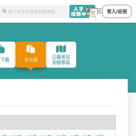
shopping_cart
search
登入/註冊
公職考試
特考
調查局特考
國安局特考
外交特考
地方
章下載
考古題
測驗專區