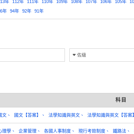
113年
112年
111年
110年
109年
108年
107年
106年
105年
1
96年
94年
92年
91年
佐級
科目
國文
國文【答案】
法學知識與英文
法學知識與英文【答案
心理學
企業管理
各國人事制度
現行考銓制度
鐵路法