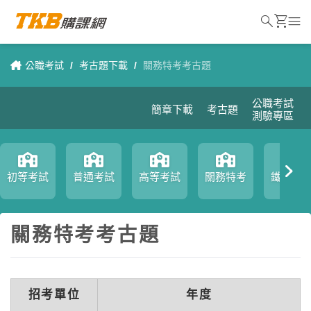
search
shopping_cart
menu
公職考試
/
考古題下載
/
關務特考考古題
公職考試
簡章下載
考古題
測驗專區
初等考試
普通考試
高等考試
關務特考
鐵路特
關務特考考古題
招考單位
年度