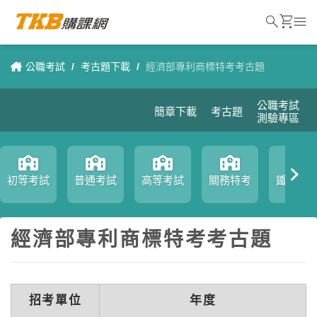
search
shopping_cart
menu
公職考試
/
考古題下載
/
經濟部專利商標特考考古題
公職考試
簡章下載
考古題
測驗專區
初等考試
普通考試
高等考試
關務特考
鐵路特
經濟部專利商標特考考古題
招考單位
年度