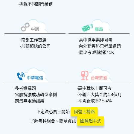
挑戰不同部門業務
南部工作首選
高中職畢業即可考
加薪超快的公司
內外勤專科只考單選題
最少考3科就領41K
多考選擇題
高中職以上即可考
官股撐腰成功轉型案例
不輸四大獎金約4.4個月
前景無限通訊業
平均錄取率2～4%
下定決心馬上開始
國營上榜路
了解考科組合、簡章資訊
國營起手式