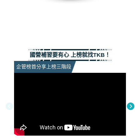
國營補習要有心 上榜就找TKB！
企管榜首分享上榜三階段
為何