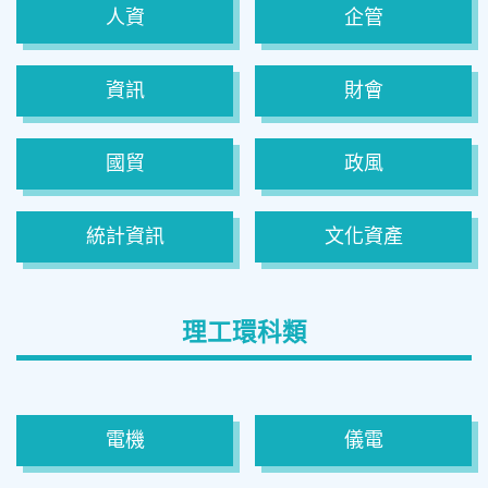
人資
企管
資訊
財會
國貿
政風
統計資訊
文化資產
理工環科類
電機
儀電